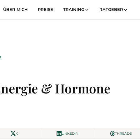
ÜBER MICH
PREISE
TRAINING
RATGEBER
E
 Energie & Hormone
X
LINKEDIN
THREADS