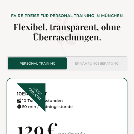
FAIRE PREISE FÜR PERSONAL TRAINING IN MÜNCHEN
Flexibel, transparent, ohne
Überraschungen.
PERSONAL TRAINING
ERNÄHRUNGS­BERATUNG
M
E
I
S
T
G
E
B
U
C
H
T
10ER-PAKET
10 Trainingsstunden
50 min / Trainingsstunde
129 €