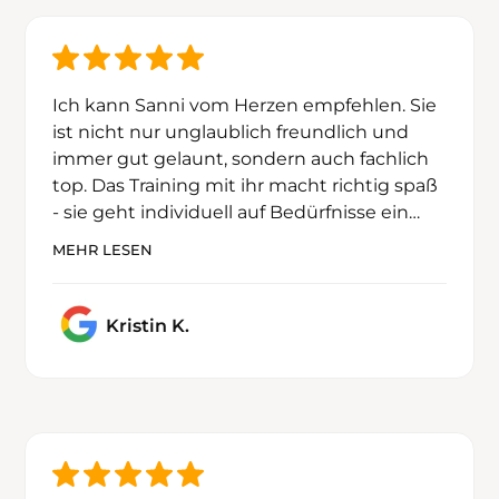
Ich kann Sanni vom Herzen empfehlen. Sie
Ich kann Sanni vom Herzen empfehlen. Sie
ist nicht nur unglaublich freundlich und
ist nicht nur unglaublich freundlich und
immer gut gelaunt, sondern auch fachlich
immer gut gelaunt, sondern auch fachlich
top. Das Training mit ihr macht richtig spaß
top. Das Training mit ihr macht richtig spaß
- sie geht individuell auf Bedürfnisse ein
- sie geht individuell auf Bedürfnisse ein
und hat immer passende Übungen parat.
und hat immer passende Übungen parat.
MEHR LESEN
Kristin K.