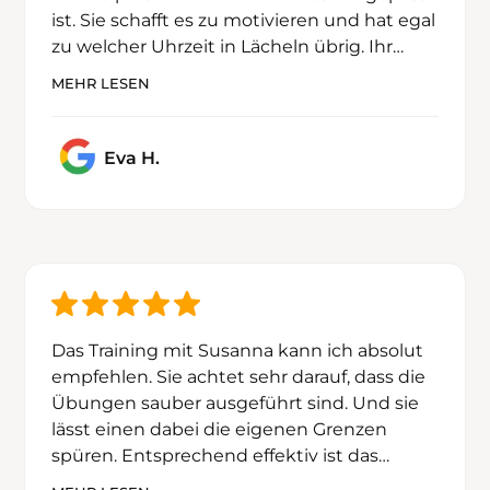
ist. Sie schafft es zu motivieren und hat egal
ist. Sie schafft es zu motivieren und hat egal
zu welcher Uhrzeit in Lächeln übrig. Ihr
zu welcher Uhrzeit in Lächeln übrig. Ihr
Fachwissen hilft sich auch mal an die
Fachwissen hilft sich auch mal an die
MEHR LESEN
Grenzen zu wagen und ich habe durch ihr
Grenzen zu wagen und ich habe durch ihr
Training viel dazu gelernt.
Training viel dazu gelernt.
Eva H.
Das Training mit Susanna kann ich absolut
Das Training mit Susanna kann ich absolut
empfehlen. Sie achtet sehr darauf, dass die
empfehlen. Sie achtet sehr darauf, dass die
Übungen sauber ausgeführt sind. Und sie
Übungen sauber ausgeführt sind. Und sie
lässt einen dabei die eigenen Grenzen
lässt einen dabei die eigenen Grenzen
spüren. Entsprechend effektiv ist das
spüren. Entsprechend effektiv ist das
Training. Man merkt, dass Susanna viel Spaß
Training. Man merkt, dass Susanna viel Spaß