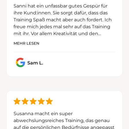
Sanni hat ein unfassbar gutes Gespür für
Sanni hat ein unfassbar gutes Gespür für
ihre Kund:innen. Sie sorgt dafür, dass das
ihre Kund:innen. Sie sorgt dafür, dass das
Training Spaß macht aber auch fordert. Ich
Training Spaß macht aber auch fordert. Ich
freue mich jedes mal sehr auf das Training
freue mich jedes mal sehr auf das Training
mit ihr. Vor allem Kreativität und den
mit ihr. Vor allem Kreativität und den
Trainingsplätzen haben mich beeindruckt.
Trainingsplätzen haben mich beeindruckt.
MEHR LESEN
Große Klasse.
Große Klasse.
Sam L.
Susanna macht ein super
Susanna macht ein super
abwechslungsreiches Training, das genau
abwechslungsreiches Training, das genau
auf die persönlichen Bedürfnisse angepasst
auf die persönlichen Bedürfnisse angepasst