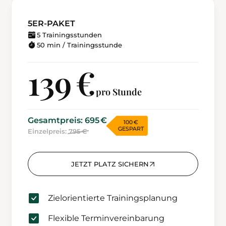
5ER-PAKET
5 Trainingsstunden
50 min / Trainingsstunde
139 €
pro Stunde
Gesamtpreis: 695 €
100 €
GESPART
Einzelpreis:
795 €
JETZT PLATZ SICHERN
Zielorientierte Trainingsplanung
Flexible Terminvereinbarung