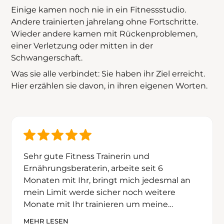
Einige kamen noch nie in ein Fitnessstudio.
Andere trainierten jahrelang ohne Fortschritte.
Wieder andere kamen mit Rückenproblemen,
einer Verletzung oder mitten in der
Schwangerschaft.
Was sie alle verbindet: Sie haben ihr Ziel erreicht.
Hier erzählen sie davon, in ihren eigenen Worten.
Sehr gute Fitness Trainerin und
Sehr gute Fitness Trainerin und
Ernährungsberaterin, arbeite seit 6
Ernährungsberaterin, arbeite seit 6
Monaten mit Ihr, bringt mich jedesmal an
Monaten mit Ihr, bringt mich jedesmal an
mein Limit werde sicher noch weitere
mein Limit werde sicher noch weitere
Monate mit Ihr trainieren um meine
Monate mit Ihr trainieren um meine
körperliche Fitness zu verbessern und auch
körperliche Fitness zu verbessern und auch
MEHR LESEN