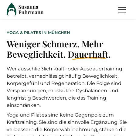
YOGA & PILATES IN MÜNCHEN
Pilates & Stretch in
Power Yoga Flow in
Pilates Core in
Weniger Schmerz. Mehr
München
München
München
Beweglichkeit.
Dauerhaft.
Eine Kombination aus Pilates-Übungen
Gezielte Übungen, die Ihre Körpermitte
Dynamische Yoga-Sequenzen, die Ihre
Wer ausschließlich Kraft- oder Ausdauertraining
kräftigen, Ihre Haltung verbessern und für
Kraft, Flexibilität und Ausdauer steigern
und gezieltem Stretching, die Ihre
betreibt, vernachlässigt häufig Beweglichkeit,
Flexibilität fördert, Verspannungen löst
und gleichzeitig den Geist fokussieren.
mehr Stabilität und Balance sorgen.
Körpergefühl und Regeneration. Die Folge sind
und Ihre Körpermitte stärkt.
Verspannungen, muskuläre Dysbalancen und
langfristig Beschwerden, die das Training
einschränken.
Sind Sie bereit für eine Yoga-
Möchten Sie Ihre Haltung
Fühlen Sie sich oft verspannt
Herausforderung, die Sie
verbessern und mehr Stabilität
Yoga und Pilates sind keine Gegenpole zum
oder wünschen sich mehr
körperlich und mental wachsen
in Ihrem Alltag spüren?
Krafttraining. Sie sind die sinnvolle Ergänzung. Sie
Beweglichkeit?
lässt?
Pilates Core ist das perfekte
verbessern die Körperwahrnehmung, stärken die