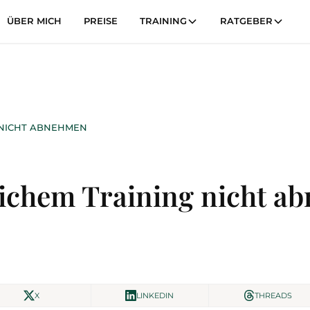
ÜBER MICH
PREISE
TRAINING
RATGEBER
 NICHT ABNEHMEN
lichem Training nicht 
X
LINKEDIN
THREADS