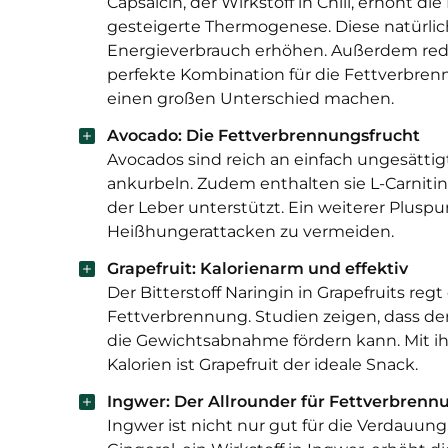
Capsaicin, der Wirkstoff in Chili, erhöht d
gesteigerte Thermogenese. Diese natür
Energieverbrauch erhöhen. Außerdem redu
perfekte Kombination für die Fettverbrenn
einen großen Unterschied machen.
Avocado: Die Fettverbrennungsfrucht
Avocados sind reich an einfach ungesättig
ankurbeln. Zudem enthalten sie L-Carnitin
der Leber unterstützt. Ein weiterer Pluspu
Heißhungerattacken zu vermeiden.
Grapefruit: Kalorienarm und effektiv
Der Bitterstoff Naringin in Grapefruits re
Fettverbrennung. Studien zeigen, dass der
die Gewichtsabnahme fördern kann. Mit 
Kalorien ist Grapefruit der ideale Snack.
Ingwer: Der Allrounder für Fettverbren
Ingwer ist nicht nur gut für die Verdauun