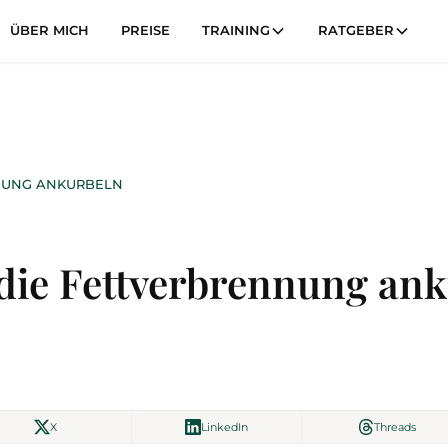
ÜBER MICH
PREISE
TRAINING
RATGEBER
ENNUNG ANKURBELN
 die Fett­verbrennung an
X
LinkedIn
Threads