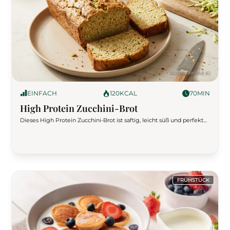
EINFACH
120
KCAL
70
MIN
High Protein Zucchini-Brot
Dieses High Protein Zucchini-Brot ist saftig, leicht süß und perfekt
ausbalanciert. Ohne Zucker, mit hochwertigen Zutaten und stabiler
Backstruktur gelingt es garantiert. Ideal als gesundes Frühstück
oder Meal Prep Snack mit echtem Sättigungseffekt.
FRÜHSTÜCK