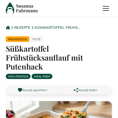
REZEPTE
SÜSSKARTOFFEL FRÜHSTÜCKSAUFLAUF MIT PUTENHACK
FRÜHSTÜCK
PUTE
Süßkartoffel
Frühstücksauflauf mit
Putenhack
HIGH PROTEIN
MEAL PREP
Rezept speichern
Rezept teilen