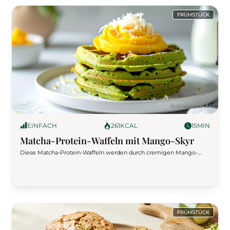
FRÜHSTÜCK
EINFACH
261
KCAL
15
MIN
Matcha-Protein-Waffeln mit Mango-Skyr
Diese Matcha-Protein-Waffeln werden durch cremigen Mango-
Skyr und fein geriebenen Proteinriegel zum echten Highlight.
Perfekt für alle, die sich eiweißreich und gesund ernähren wollen –
ganz ohne Zucker, dafür mit viel Geschmack und Nährstoff-Power.
FRÜHSTÜCK