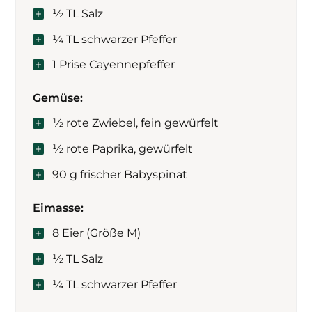
½ TL Salz
¼ TL schwarzer Pfeffer
1 Prise Cayennepfeffer
Gemüse:
½ rote Zwiebel, fein gewürfelt
½ rote Paprika, gewürfelt
90 g frischer Babyspinat
Eimasse:
8 Eier (Größe M)
½ TL Salz
¼ TL schwarzer Pfeffer