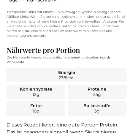
Transparenz: Links mit einem Einkaufswagen-Symbol sind sogenannte
Affiliate-Links. Wenn Sie auf einen solchen Link klicken und anschließend
einkaufen, erhalte ich eine kleine Provision vom jeweiligen Anbieter. Für
Sie entstehen dadurch keinerlei zusätzliche Kosten. Diese Einnahmen
helfen mir, die Inhalte auf dieser Website weiterhin kostenlos und
unabhängig anzubieten.
Nährwerte pro Portion
Die Nährwerte werden automatisch generiert und gelten nur als
Richtwerte.
Energie
238
kcal
Kohlenhydrate
Proteine
12
g
25
g
Fette
Ballaststoffe
10
g
3
g
Dieses Rezept liefert eine gute Portion Protein.
Das ist besonders sinnvoll, wenn Sie trainieren