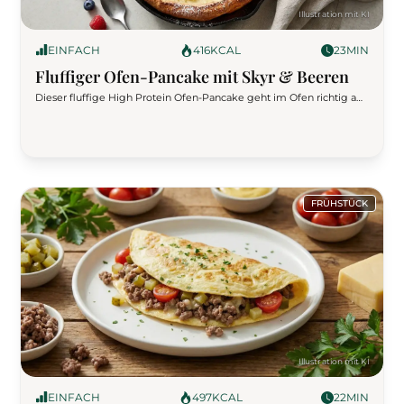
EINFACH
416
KCAL
23
MIN
Fluffiger Ofen-Pancake mit Skyr & Beeren
Dieser fluffige High Protein Ofen-Pancake geht im Ofen richtig auf
und wird außen goldbraun, innen weich und leicht cremig. Mit über
36 g Protein pro Portion durch Eier, Skyr und etwas Proteinpulver ist
er perfekt für ein schnelles, sättigendes Frühstück oder Meal Prep.
FRÜHSTÜCK
EINFACH
497
KCAL
22
MIN