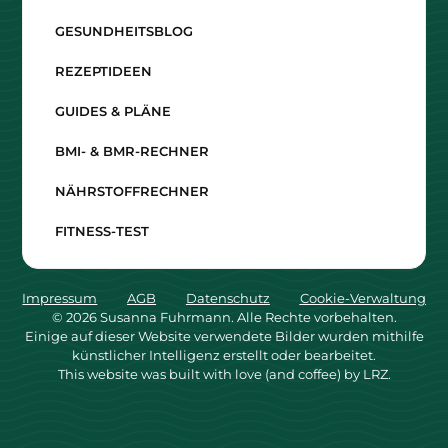
GESUNDHEITSBLOG
REZEPTIDEEN
GUIDES & PLÄNE
BMI- & BMR-RECHNER
NÄHRSTOFFRECHNER
FITNESS-TEST
Impressum
AGB
Datenschutz
Cookie-Verwaltung
©
2026
Susanna Fuhrmann. Alle Rechte vorbehalten.
Einige auf dieser Website verwendete Bilder wurden mithilfe
künstlicher Intelligenz erstellt oder bearbeitet.
This website was built with love (and coffee) by LRZ.