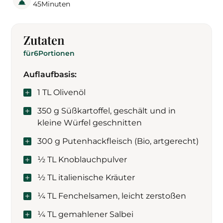
45
Minuten
Zutaten
für
6
Portionen
Auflaufbasis:
1 TL Olivenöl
350 g Süßkartoffel, geschält und in
kleine Würfel geschnitten
300 g Putenhackfleisch (Bio, artgerecht)
½ TL Knoblauchpulver
½ TL italienische Kräuter
¼ TL Fenchelsamen, leicht zerstoßen
¼ TL gemahlener Salbei