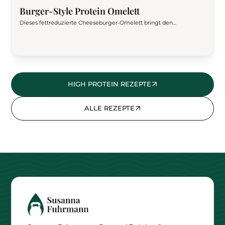
Burger-Style Protein Omelett
Dieses fettreduzierte Cheeseburger-Omelett bringt den
Geschmack eines klassischen Burgers auf den Frühstücksteller –
mit viel Protein, wenig Fett und ohne Brötchen. Herzhaft, sättigend
und perfekt für Low-Carb-Phasen oder als Post-Workout-Mahlzeit.
Optional auch mit Veggie-Hack zubereitbar.
HIGH PROTEIN REZEPTE
ALLE REZEPTE