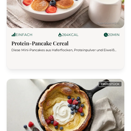
EINFACH
264
KCAL
20
MIN
Protein-Pancake Cereal
Diese Mini-Pancakes aus Haferflocken, Proteinpulver und Eiweiß
werden wie Müsli in einer Schüssel mit Milch serviert. Ein kreatives,
gesundes Frühstück, das schmeckt und sättigt – perfekt für
Fitnessfans!
FRÜHSTÜCK