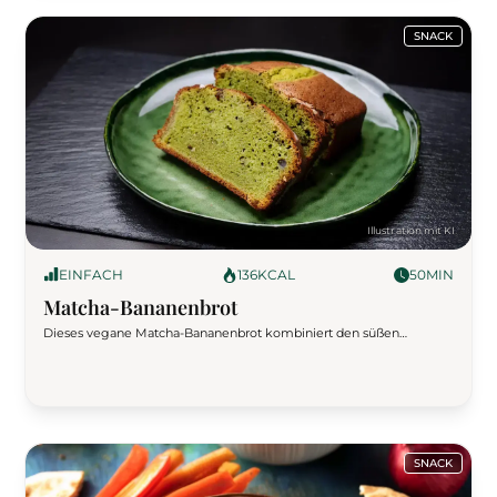
SNACK
EINFACH
136
KCAL
50
MIN
Matcha-Bananenbrot
Dieses vegane Matcha-Bananenbrot kombiniert den süßen
Geschmack reifer Bananen mit dem einzigartigen Aroma von
Matcha. Einfach zuzubereiten und ideal für Frühstück oder als
Snack.
SNACK