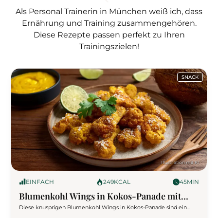
Als Personal Trainerin in München weiß ich, dass
Ernährung und Training zusammengehören.
Diese Rezepte passen perfekt zu Ihren
Trainingszielen!
SNACK
EINFACH
249
KCAL
45
MIN
Blumenkohl Wings in Kokos-Panade mit
Mango-Curry-Dip
Diese knusprigen Blumenkohl Wings in Kokos-Panade sind ein
exotischer Genuss! Durch die süßlich-würzige Kokoskruste und den