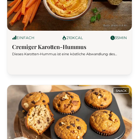
EINFACH
210
KCAL
35
MIN
Cremiger Karotten-Hummus
Dieses Karotten-Hummus ist eine köstliche Abwandlung des
klassischen Rezepts. Durch die gerösteten Karotten erhält es eine
natürliche Süße und Tiefe, während Tahin und Kreuzkümmel für
den typischen Hummus-Geschmack sorgen. Perfekt als
Brotaufstrich oder Dip für Gemüse!
SNACK