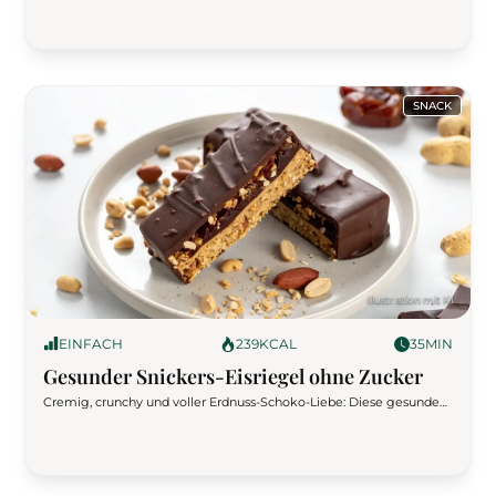
cremigen Mango-Curry-Dip wird dieser Snack zu einem
besonderen Geschmackserlebnis. Perfekt für alle, die etwas Neues
ausprobieren möchten!
SNACK
EINFACH
239
KCAL
35
MIN
Gesunder Snickers-Eisriegel ohne Zucker
Cremig, crunchy und voller Erdnuss-Schoko-Liebe: Diese gesunden
Snickers-Eisriegel sind vegan, frei von raffiniertem Zucker und
perfekt für heiße Tage. Mit natürlicher Süße aus Datteln und einem
kernigen Boden sind sie der perfekte Snack oder Nachtisch.