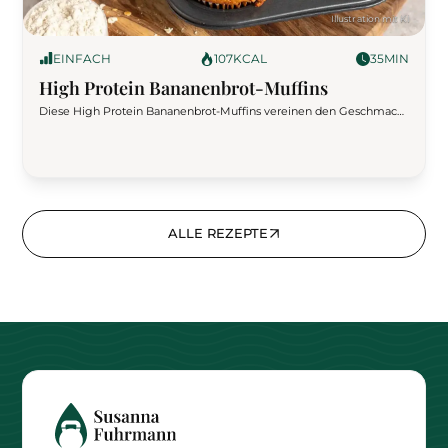
EINFACH
107
KCAL
35
MIN
High Protein Bananenbrot-Muffins
Diese High Protein Bananenbrot-Muffins vereinen den Geschmack
von saftigem Bananenbrot mit der praktischen Portionierung von
Muffins. Dank Eiklar und Proteinpulver liefern sie eine extra Portion
Eiweiß – perfekt als Snack nach dem Training, fürs Büro oder
unterwegs.-
ALLE REZEPTE