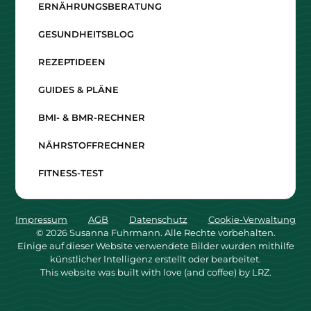
ERNÄHRUNGSBERATUNG
GESUNDHEITSBLOG
REZEPTIDEEN
GUIDES & PLÄNE
BMI- & BMR-RECHNER
NÄHRSTOFFRECHNER
FITNESS-TEST
Impressum
AGB
Datenschutz
Cookie-Verwaltung
©
2026
Susanna Fuhrmann. Alle Rechte vorbehalten.
Einige auf dieser Website verwendete Bilder wurden mithilfe
künstlicher Intelligenz erstellt oder bearbeitet.
This website was built with love (and coffee) by LRZ.