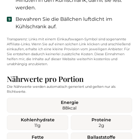
Minuten in den Kühlschrank, damit sie fest
werden.
Bewahren Sie die Bällchen luftdicht im
Kühlschrank auf.
Transparenz: Links mit einem Einkaufswagen-Symbol sind sogenannte
Affiliate-Links. Wenn Sie auf einen solchen Link klicken und anschließend
einkaufen, erhalte ich eine kleine Provision vom jeweiligen Anbieter. Für
Sie entstehen dadurch keinerlei zusätzliche Kosten. Diese Einnahmen
helfen mir, die Inhalte auf dieser Website weiterhin kostenlos und
unabhängig anzubieten.
Nährwerte pro Portion
Die Nährwerte werden automatisch generiert und gelten nur als
Richtwerte.
Energie
88
kcal
Kohlenhydrate
Proteine
11
g
2
g
Fette
Ballaststoffe