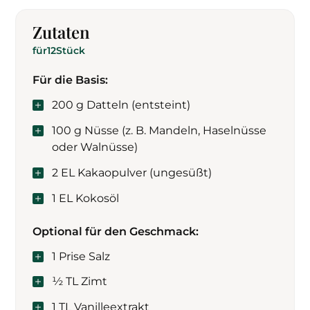
Zutaten
für
12
Stück
Für die Basis:
200 g Datteln (entsteint)
100 g Nüsse (z. B. Mandeln, Haselnüsse
oder Walnüsse)
2 EL Kakaopulver (ungesüßt)
1 EL Kokosöl
Optional für den Geschmack:
1 Prise Salz
½ TL Zimt
1 TL Vanilleextrakt