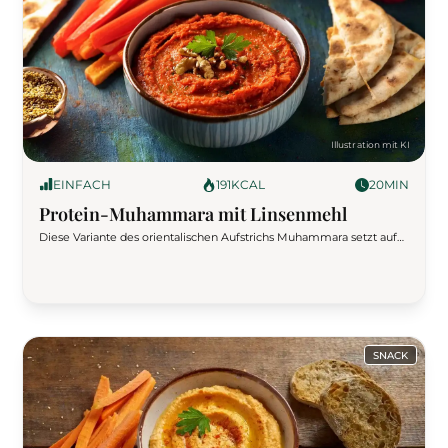
EINFACH
191
KCAL
20
MIN
Protein-Muhammara mit Linsenmehl
Diese Variante des orientalischen Aufstrichs Muhammara setzt auf
rote Linsen in Mehlform für einen noch höheren Proteingehalt.
Würzig, vegan und sättigend – ideal als Dip, Brotbelag oder Meal-
Prep-Snack.
SNACK