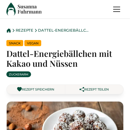
REZEPTE
DATTEL-ENERGIE­BÄLLCHEN MIT KAKAO UND NÜSSEN
SNACK
VEGAN
Dattel-Energie­bällchen mit
Kakao und Nüssen
ZUCKERARM
REZEPT SPEICHERN
REZEPT TEILEN