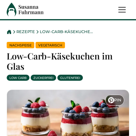
REZEPTE
LOW-CARB-KÄSEKUCHEN IM GLAS
NACHSPEISE
VEGETARISCH
Low-Carb-Käsekuchen im
Glas
LOW CARB
ZUCKERFREI
GLUTENFREI
PIN