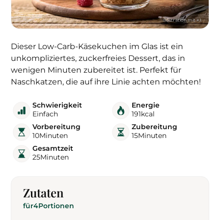
Dieser Low-Carb-Käsekuchen im Glas ist ein
unkompliziertes, zuckerfreies Dessert, das in
wenigen Minuten zubereitet ist. Perfekt für
Naschkatzen, die auf ihre Linie achten möchten!
Schwierigkeit
Energie
Einfach
191
kcal
Vorbereitung
Zubereitung
10
Minuten
15
Minuten
Gesamtzeit
25
Minuten
Zutaten
für
4
Portionen