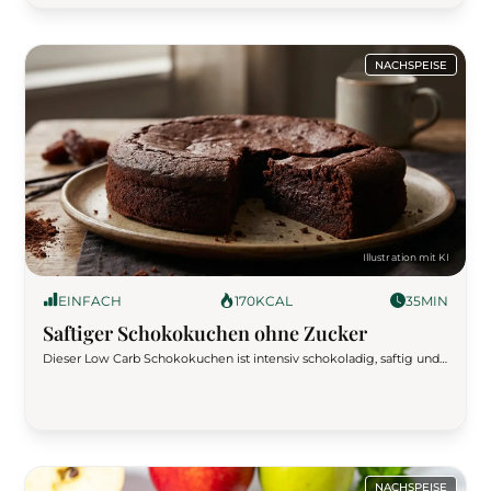
ketogene Phase.
NACHSPEISE
EINFACH
170
KCAL
35
MIN
Saftiger Schokokuchen ohne Zucker
Dieser Low Carb Schokokuchen ist intensiv schokoladig, saftig und
komplett ohne Zucker. Perfekt für alle, die gesund genießen
möchten, ohne auf echten Kuchengeschmack zu verzichten.
Einfach gemacht, sättigend und ideal als Dessert oder Meal Prep
Snack.
NACHSPEISE