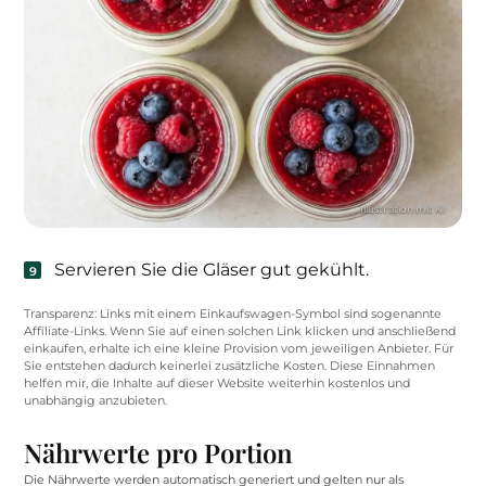
Servieren Sie die Gläser gut gekühlt.
Transparenz: Links mit einem Einkaufswagen-Symbol sind sogenannte
Affiliate-Links. Wenn Sie auf einen solchen Link klicken und anschließend
einkaufen, erhalte ich eine kleine Provision vom jeweiligen Anbieter. Für
Sie entstehen dadurch keinerlei zusätzliche Kosten. Diese Einnahmen
helfen mir, die Inhalte auf dieser Website weiterhin kostenlos und
unabhängig anzubieten.
Nährwerte pro Portion
Die Nährwerte werden automatisch generiert und gelten nur als