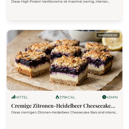
Knusper-Twist
Diese High Protein Vanillecreme ist maximal cremig, intensiv
vanillig und hebt sich durch ein besonderes Aroma klar ab: fein
geriebene Tonkabohne sorgt für Tiefe, während ein proteinreicher
Knusper-Twist für Textur sorgt. Perfekt als Fitness-Dessert oder
Meal-Prep-Snack.
NACHSPEISE
MITTEL
279
KCAL
45
MIN
Cremige Zitronen-Heidelbeer Cheesecake
Bars
Diese cremigen Zitronen-Heidelbeer Cheesecake Bars sind intensiv
fruchtig, angenehm süß und dabei extrem kohlenhydratarm. Mit
weniger als 5 g Netto-Kohlenhydraten pro Stück passen sie perfekt
in eine Low-Carb-Ernährung und eignen sich sogar ideal für eine