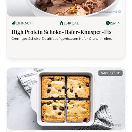
EINFACH
231
KCAL
15
MIN
High Protein Schoko-Hafer-Knusper-Eis
Cremiges Schoko-Eis trifft auf gerösteten Hafer-Crunch – eine
gesunde, proteinreiche Nachspeise für heiße Tage. Ohne
Zuckerzusatz, mit Hüttenkäse, Banane & Proteinpulver. Einfach
zubereitet und ideal zum Einfrieren als Meal Prep.
NACHSPEISE