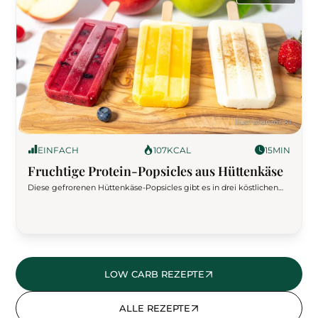
EINFACH
107
KCAL
15
MIN
Fruchtige Protein-Popsicles aus Hüttenkäse
Diese gefrorenen Hüttenkäse-Popsicles gibt es in drei köstlichen
Geschmacksrichtungen: Rote Beeren mit Erdbeeren, Heidelbeeren
und Himbeeren, Tropische Frische mit Mango, Ananas und Kokos,
sowie Apfel-Zimt mit Apfel, Datteln und Zimt. Ein gesundes Dessert
voller Protein und Geschmack!
LOW CARB REZEPTE
ALLE REZEPTE