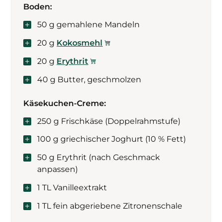
Boden:
50 g gemahlene Mandeln
20 g
Kokosmehl
20 g
Erythrit
40 g Butter, geschmolzen
Käsekuchen-Creme:
250 g Frischkäse (Doppelrahmstufe)
100 g griechischer Joghurt (10 % Fett)
50 g Erythrit (nach Geschmack
anpassen)
1 TL Vanilleextrakt
1 TL fein abgeriebene Zitronenschale