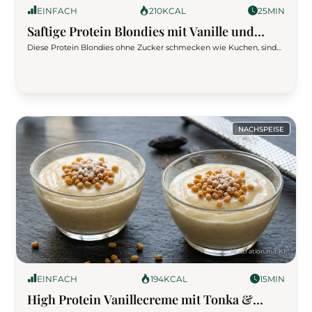
EINFACH
210
KCAL
25
MIN
Saftige Protein Blondies mit Vanille und
Mandelmus
Diese Protein Blondies ohne Zucker schmecken wie Kuchen, sind
aber low carb, reich an Eiweiß und in 5 Minuten vorbereitet. Der
Fitness-Snack mit Hüttenkäse, Mandelmus und Schokostückchen
passt perfekt für den Muskelaufbau oder als süßer Abnehm-Hack.
NACHSPEISE
EINFACH
194
KCAL
15
MIN
High Protein Vanillecreme mit Tonka &