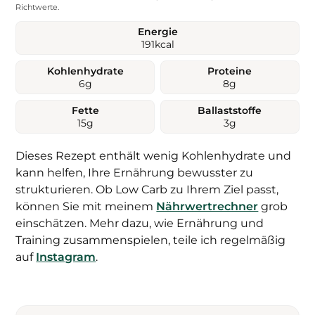
Richtwerte.
Energie
191
kcal
Kohlenhydrate
Proteine
6
g
8
g
Fette
Ballaststoffe
15
g
3
g
Dieses Rezept enthält wenig Kohlenhydrate und
kann helfen, Ihre Ernährung bewusster zu
strukturieren. Ob Low Carb zu Ihrem Ziel passt,
können Sie mit meinem
Nährwertrechner
grob
einschätzen. Mehr dazu, wie Ernährung und
Training zusammenspielen, teile ich regelmäßig
auf
Instagram
.