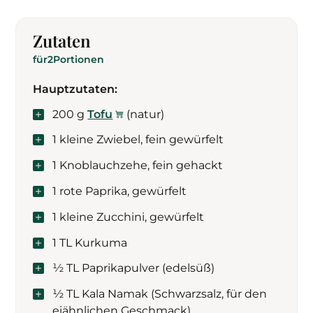
Zutaten
für
2
Portionen
Hauptzutaten:
200 g
Tofu
(natur)
1 kleine Zwiebel, fein gewürfelt
1 Knoblauchzehe, fein gehackt
1 rote Paprika, gewürfelt
1 kleine Zucchini, gewürfelt
1 TL Kurkuma
½ TL Paprikapulver (edelsüß)
½ TL Kala Namak (Schwarzsalz, für den
eiähnlichen Geschmack)