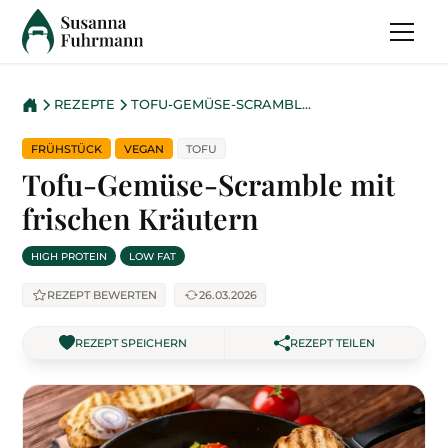
REZEPTE
TOFU-GEMÜSE-SCRAMBLE MIT FRISCHEN KRÄUTERN
FRÜHSTÜCK
VEGAN
TOFU
Tofu-Gemüse-Scramble mit
frischen Kräutern
HIGH PROTEIN
LOW FAT
REZEPT BEWERTEN
26.03.2026
REZEPT SPEICHERN
REZEPT TEILEN