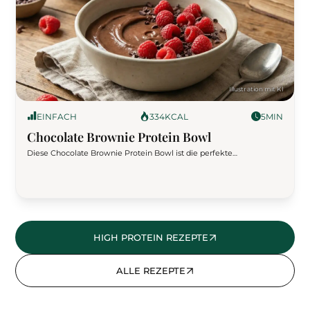
EINFACH
334
KCAL
5
MIN
Chocolate Brownie Protein Bowl
Diese Chocolate Brownie Protein Bowl ist die perfekte
Kombination aus Dessert-Feeling und Fitness-Frühstück. Cremig,
intensiv schokoladig und mit über 40 g Protein sorgt sie für
maximale Sättigung bei unter 350 kcal. Ideal für Diätphasen,
Muskelaufbau oder als Meal-Prep-Frühstück mit Wow-Effekt.
HIGH PROTEIN REZEPTE
ALLE REZEPTE