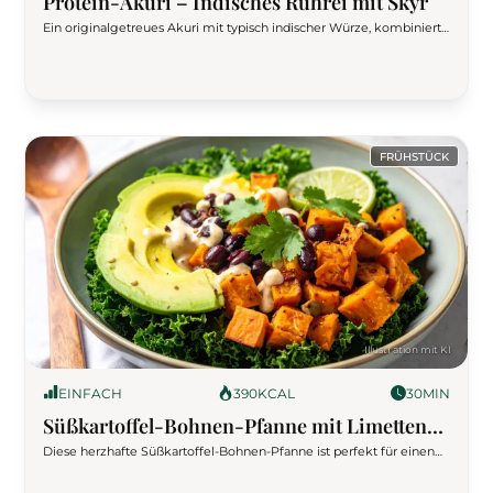
Protein-Akuri – Indisches Rührei mit Skyr
Ein originalgetreues Akuri mit typisch indischer Würze, kombiniert
mit Skyr und mehr Eiweiß – für alle, die ihr Frühstück gesund und
sättigend lieben. Perfekt für ein warmes Power-Frühstück mit
Genuss.
FRÜHSTÜCK
EINFACH
390
KCAL
30
MIN
Süßkartoffel-Bohnen-Pfanne mit Limetten-
Tahini-Dressing
Diese herzhafte Süßkartoffel-Bohnen-Pfanne ist perfekt für einen
gesunden Start in den Tag. Geröstete Süßkartoffelwürfel, schwarze
Bohnen, cremige Avocado und ein würziges Limetten-Tahini-