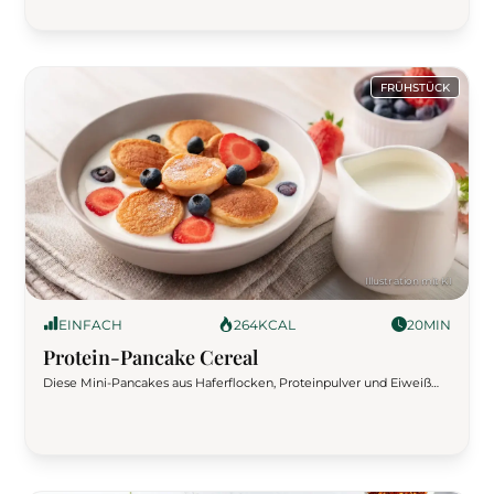
Dressing auf Grünkohl machen dieses Frühstück nahrhaft, sättigend
und voller Geschmack.
FRÜHSTÜCK
EINFACH
264
KCAL
20
MIN
Protein-Pancake Cereal
Diese Mini-Pancakes aus Haferflocken, Proteinpulver und Eiweiß
werden wie Müsli in einer Schüssel mit Milch serviert. Ein kreatives,
gesundes Frühstück, das schmeckt und sättigt – perfekt für
Fitnessfans!