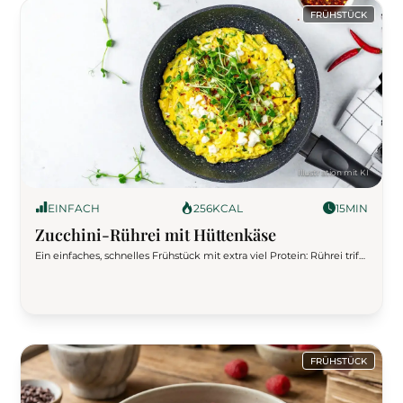
FRÜHSTÜCK
EINFACH
256
KCAL
15
MIN
Zucchini-Rührei mit Hüttenkäse
Ein einfaches, schnelles Frühstück mit extra viel Protein: Rührei trifft
auf geraspelte Zucchini und cremigen Hüttenkäse. Perfekt für alle,
die morgens Power brauchen – ob vor dem Workout oder fürs
Büro.
FRÜHSTÜCK