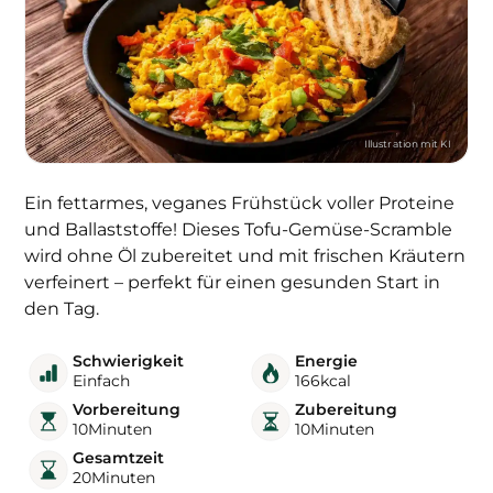
Ein fettarmes, veganes Frühstück voller Proteine
und Ballaststoffe! Dieses Tofu-Gemüse-Scramble
wird ohne Öl zubereitet und mit frischen Kräutern
verfeinert – perfekt für einen gesunden Start in
den Tag.
Schwierigkeit
Energie
Einfach
166
kcal
Vorbereitung
Zubereitung
10
Minuten
10
Minuten
Gesamtzeit
20
Minuten