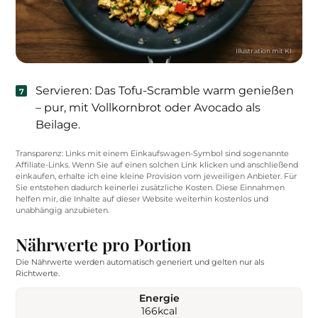
Servieren: Das Tofu-Scramble warm genießen
– pur, mit Vollkornbrot oder Avocado als
Beilage.
Transparenz: Links mit einem Einkaufswagen-Symbol sind sogenannte
Affiliate-Links. Wenn Sie auf einen solchen Link klicken und anschließend
einkaufen, erhalte ich eine kleine Provision vom jeweiligen Anbieter. Für
Sie entstehen dadurch keinerlei zusätzliche Kosten. Diese Einnahmen
helfen mir, die Inhalte auf dieser Website weiterhin kostenlos und
unabhängig anzubieten.
Nährwerte pro Portion
Die Nährwerte werden automatisch generiert und gelten nur als
Richtwerte.
Energie
166
kcal