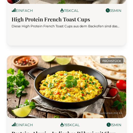
EINFACH
115
KCAL
35
MIN
High Protein French Toast Cups
Diese High Protein French Toast Cups aus dem Backofen sind das
perfekte süße Fitness-Frühstück: Knusprige Toast-Cups aus der
Muffinform treffen auf eine cremige Skyr-Ei-Vanille-Füllung mit
fruchtigen Beeren. Einfach vorbereitet, proteinreich, sättigend und
ideal für Meal Prep oder Wochenendbrunch.
FRÜHSTÜCK
EINFACH
193
KCAL
15
MIN