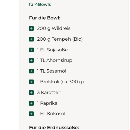
für
4
Bowls
Für die Bowl:
200 g Wildreis
200 g Tempeh (Bio)
1 EL Sojasoße
1 TL Ahornsirup
1 TL Sesamöl
1 Brokkoli (ca. 300 g)
3 Karotten
1 Paprika
1 EL Kokosöl
Für die Erdnusssoße: