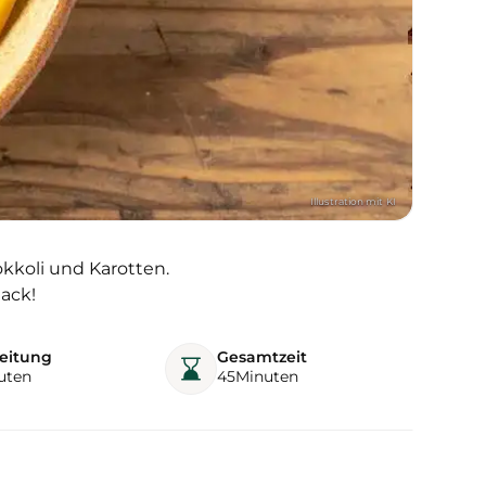
koli und Karotten.
ack!
eitung
Gesamtzeit
uten
45
Minuten