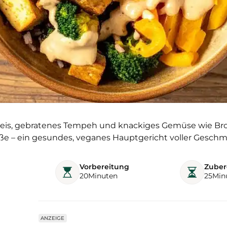
eis, gebratenes Tempeh und knackiges Gemüse wie Brok
ße – ein gesundes, veganes Hauptgericht voller Geschm
Vorbereitung
Zuber
20
Minuten
25
Min
ANZEIGE