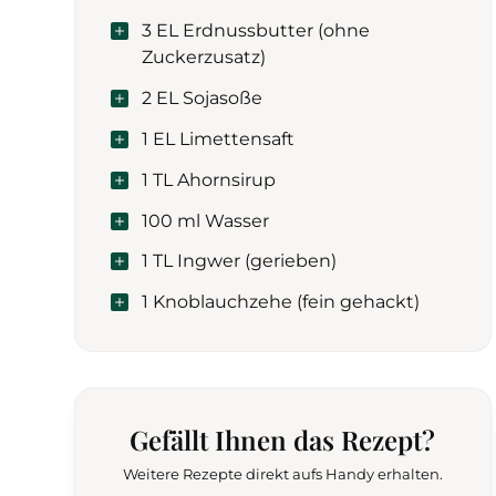
3 EL Erdnussbutter (ohne
Zuckerzusatz)
2 EL Sojasoße
1 EL Limettensaft
1 TL Ahornsirup
100 ml Wasser
1 TL Ingwer (gerieben)
1 Knoblauchzehe (fein gehackt)
Gefällt Ihnen das Rezept?
Weitere Rezepte direkt aufs Handy erhalten.