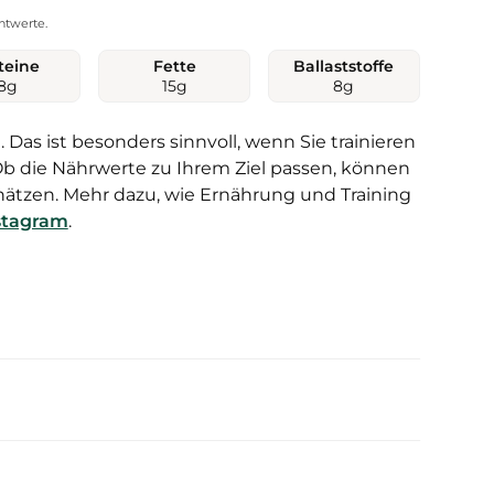
htwerte.
teine
Fette
Ballaststoffe
8
g
15
g
8
g
. Das ist besonders sinnvoll, wenn Sie trainieren
b die Nährwerte zu Ihrem Ziel passen, können
ätzen. Mehr dazu, wie Ernährung und Training
stagram
.