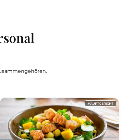
rsonal
g zusammengehören.
HAUPTGERICHT