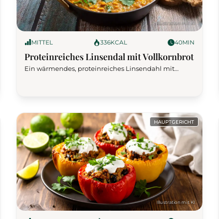
MITTEL
336
KCAL
40
MIN
Proteinreiches Linsendal mit Vollkornbrot
Ein wärmendes, proteinreiches Linsendahl mit
aromatischen Gewürzen und nahrhaftem
Vollkornbrot. Ideal für eine gesunde und sättigende
Mahlzeit.
HAUPTGERICHT