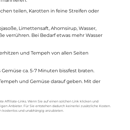
marinieren.
hen teilen, Karotten in feine Streifen oder
jasoße, Limettensaft, Ahornsirup, Wasser,
ße verrühren. Bei Bedarf etwas mehr Wasser
erhitzen und Tempeh von allen Seiten
Gemüse ca. 5-7 Minuten bissfest braten.
n, Tempeh und Gemüse darauf geben. Mit der
 Affiliate-Links. Wenn Sie auf einen solchen Link klicken und
igen Anbieter. Für Sie entstehen dadurch keinerlei zusätzliche Kosten.
in kostenlos und unabhängig anzubieten.