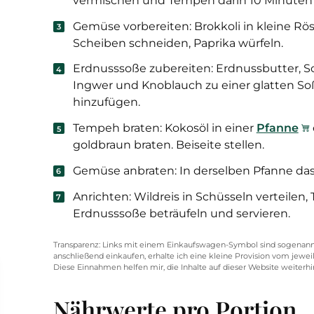
vermischen und Tempeh darin 10 Minuten 
Gemüse vorbereiten: Brokkoli in kleine Rösc
Scheiben schneiden, Paprika würfeln.
Erdnusssoße zubereiten: Erdnussbutter, So
Ingwer und Knoblauch zu einer glatten So
hinzufügen.
Tempeh braten: Kokosöl in einer
Pfanne
goldbraun braten. Beiseite stellen.
Gemüse anbraten: In derselben Pfanne das 
Anrichten: Wildreis in Schüsseln verteile
Erdnusssoße beträufeln und servieren.
Transparenz: Links mit einem Einkaufswagen-Symbol sind sogenannte
anschließend einkaufen, erhalte ich eine kleine Provision vom jeweil
Diese Einnahmen helfen mir, die Inhalte auf dieser Website weiterh
Nährwerte pro Portion